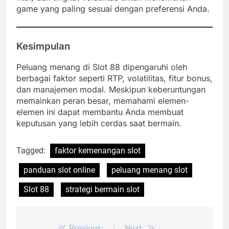
game yang paling sesuai dengan preferensi Anda.
Kesimpulan
Peluang menang di Slot 88 dipengaruhi oleh
berbagai faktor seperti RTP, volatilitas, fitur bonus,
dan manajemen modal. Meskipun keberuntungan
memainkan peran besar, memahami elemen-
elemen ini dapat membantu Anda membuat
keputusan yang lebih cerdas saat bermain.
Tagged:
faktor kemenangan slot
panduan slot online
peluang menang slot
Slot 88
strategi bermain slot
Previous:
Next: