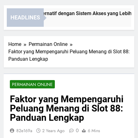
ARA4D Link Alternatif dengan Sistem Akses yang Lebih Terar
HEADLINES
Weeks Ago
Home
Permainan Online
Faktor yang Mempengaruhi Peluang Menang di Slot 88:
Panduan Lengkap
PERMAINAN ONLINE
Faktor yang Mempengaruhi
Peluang Menang di Slot 88:
Panduan Lengkap
0
82e169a
2 Years Ago
6 Mins