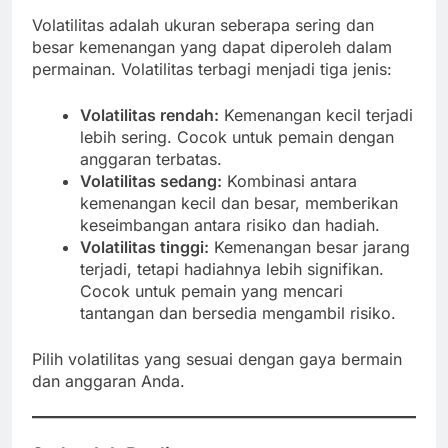
Volatilitas adalah ukuran seberapa sering dan
besar kemenangan yang dapat diperoleh dalam
permainan. Volatilitas terbagi menjadi tiga jenis:
Volatilitas rendah:
Kemenangan kecil terjadi
lebih sering. Cocok untuk pemain dengan
anggaran terbatas.
Volatilitas sedang:
Kombinasi antara
kemenangan kecil dan besar, memberikan
keseimbangan antara risiko dan hadiah.
Volatilitas tinggi:
Kemenangan besar jarang
terjadi, tetapi hadiahnya lebih signifikan.
Cocok untuk pemain yang mencari
tantangan dan bersedia mengambil risiko.
Pilih volatilitas yang sesuai dengan gaya bermain
dan anggaran Anda.