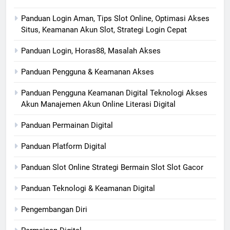
Panduan Login Aman, Tips Slot Online, Optimasi Akses
Situs, Keamanan Akun Slot, Strategi Login Cepat
Panduan Login, Horas88, Masalah Akses
Panduan Pengguna & Keamanan Akses
Panduan Pengguna Keamanan Digital Teknologi Akses
Akun Manajemen Akun Online Literasi Digital
Panduan Permainan Digital
Panduan Platform Digital
Panduan Slot Online Strategi Bermain Slot Slot Gacor
Panduan Teknologi & Keamanan Digital
Pengembangan Diri