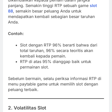
dikembalikan kepada pemain dalam jangka
panjang. Semakin tinggi RTP sebuah game
slot
88
, semakin besar peluang Anda untuk
mendapatkan kembali sebagian besar taruhan
Anda.
Contoh:
Slot dengan RTP 96% berarti bahwa dari
total taruhan, 96% secara teoritis akan
kembali kepada pemain.
RTP di atas 95% dianggap baik untuk
permainan slot.
Sebelum bermain, selalu periksa informasi RTP di
menu paytable game untuk memilih slot dengan
peluang terbaik.
2.
Volatilitas Slot