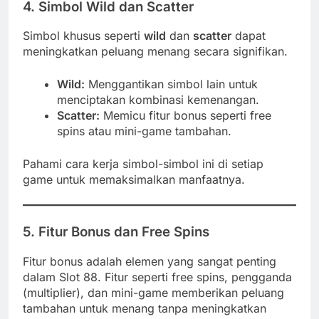
4.
Simbol Wild dan Scatter
Simbol khusus seperti
wild
dan
scatter
dapat
meningkatkan peluang menang secara signifikan.
Wild:
Menggantikan simbol lain untuk
menciptakan kombinasi kemenangan.
Scatter:
Memicu fitur bonus seperti free
spins atau mini-game tambahan.
Pahami cara kerja simbol-simbol ini di setiap
game untuk memaksimalkan manfaatnya.
5.
Fitur Bonus dan Free Spins
Fitur bonus adalah elemen yang sangat penting
dalam Slot 88. Fitur seperti free spins, pengganda
(multiplier), dan mini-game memberikan peluang
tambahan untuk menang tanpa meningkatkan