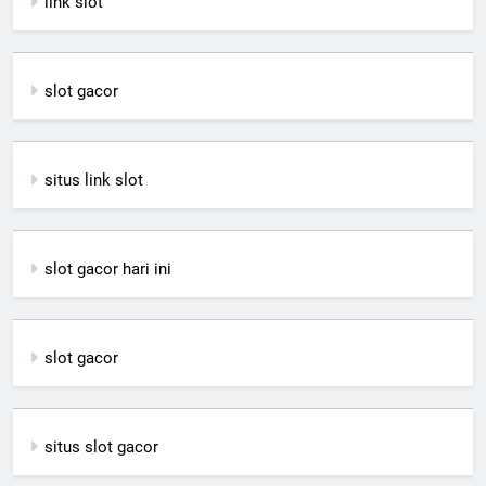
link slot
slot gacor
situs link slot
slot gacor hari ini
slot gacor
situs slot gacor