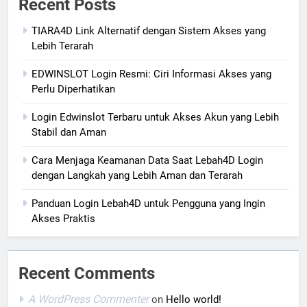
Recent Posts
TIARA4D Link Alternatif dengan Sistem Akses yang
Lebih Terarah
EDWINSLOT Login Resmi: Ciri Informasi Akses yang
Perlu Diperhatikan
Login Edwinslot Terbaru untuk Akses Akun yang Lebih
Stabil dan Aman
Cara Menjaga Keamanan Data Saat Lebah4D Login
dengan Langkah yang Lebih Aman dan Terarah
Panduan Login Lebah4D untuk Pengguna yang Ingin
Akses Praktis
Recent Comments
A WordPress Commenter
on
Hello world!