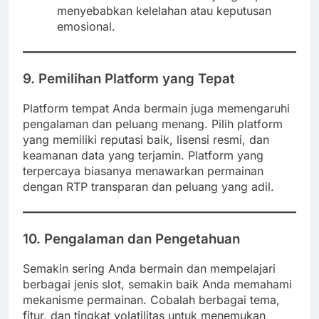
menyebabkan kelelahan atau keputusan
emosional.
9.
Pemilihan Platform yang Tepat
Platform tempat Anda bermain juga memengaruhi
pengalaman dan peluang menang. Pilih platform
yang memiliki reputasi baik, lisensi resmi, dan
keamanan data yang terjamin. Platform yang
terpercaya biasanya menawarkan permainan
dengan RTP transparan dan peluang yang adil.
10.
Pengalaman dan Pengetahuan
Semakin sering Anda bermain dan mempelajari
berbagai jenis slot, semakin baik Anda memahami
mekanisme permainan. Cobalah berbagai tema,
fitur, dan tingkat volatilitas untuk menemukan