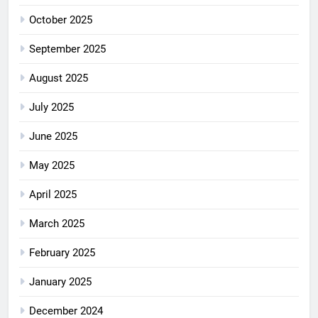
October 2025
September 2025
August 2025
July 2025
June 2025
May 2025
April 2025
March 2025
February 2025
January 2025
December 2024