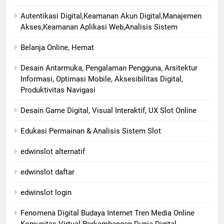
Autentikasi Digital,Keamanan Akun Digital,Manajemen
Akses,Keamanan Aplikasi Web,Analisis Sistem
Belanja Online, Hemat
Desain Antarmuka, Pengalaman Pengguna, Arsitektur
Informasi, Optimasi Mobile, Aksesibilitas Digital,
Produktivitas Navigasi
Desain Game Digital, Visual Interaktif, UX Slot Online
Edukasi Permainan & Analisis Sistem Slot
edwinslot alternatif
edwinslot daftar
edwinslot login
Fenomena Digital Budaya Internet Tren Media Online