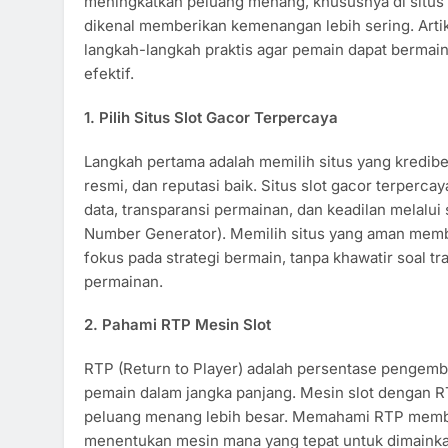
meningkatkan peluang menang, khususnya di situs 
dikenal memberikan kemenangan lebih sering. Arti
langkah-langkah praktis agar pemain dapat bermain
efektif.
1. Pilih Situs Slot Gacor Terpercaya
Langkah pertama adalah memilih situs yang kredibel
resmi, dan reputasi baik. Situs slot gacor terper
data, transparansi permainan, dan keadilan melalu
Number Generator). Memilih situs yang aman memb
fokus pada strategi bermain, tanpa khawatir soal tr
permainan.
2. Pahami RTP Mesin Slot
RTP (Return to Player) adalah persentase pengemb
pemain dalam jangka panjang. Mesin slot dengan RT
peluang menang lebih besar. Memahami RTP mem
menentukan mesin mana yang tepat untuk dimainka