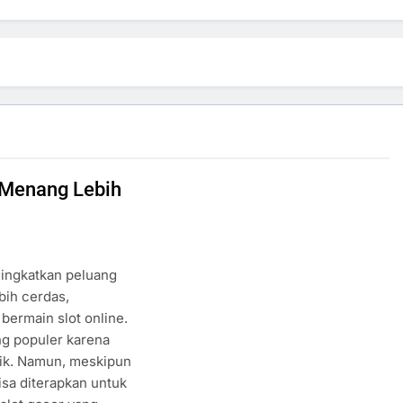
 Menang Lebih
eningkatkan peluang
ih cerdas,
ermain slot online.
ang populer karena
ik. Namun, meskipun
isa diterapkan untuk