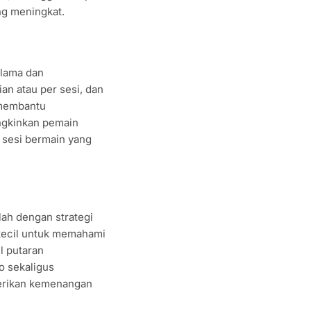
ng meningkat.
 lama dan
an atau per sesi, dan
 membantu
ngkinkan pemain
 sesi bermain yang
ah dengan strategi
 kecil untuk memahami
l putaran
o sekaligus
erikan kemenangan