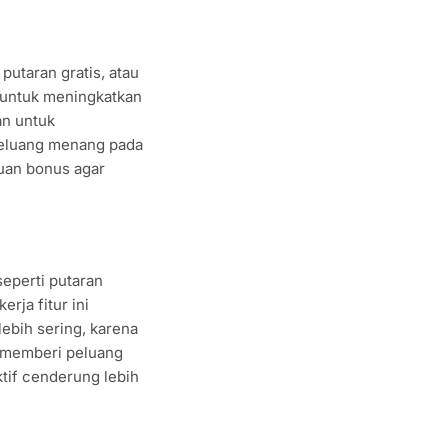
putaran gratis, atau
 untuk meningkatkan
an untuk
peluang menang pada
tuan bonus agar
seperti putaran
rja fitur ini
bih sering, karena
u memberi peluang
ktif cenderung lebih