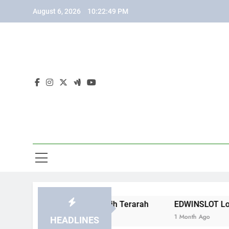
Skip
August 6, 2026
10:22:50 PM
to
content
Yks
Temukan K
tem Akses yang Lebih Terarah
EDWINSLOT Login Resmi: C
1 Month Ago
HEADLINES