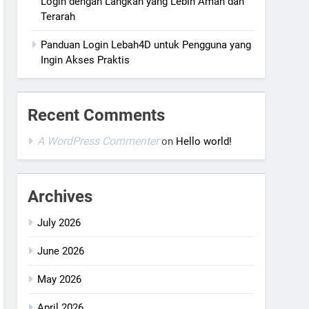
Login dengan Langkah yang Lebih Aman dan
Terarah
Panduan Login Lebah4D untuk Pengguna yang
Ingin Akses Praktis
Recent Comments
A WordPress Commenter
on
Hello world!
Archives
July 2026
June 2026
May 2026
April 2026