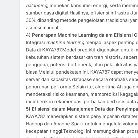
balancing
, menekan konsumsi energi, serta memi
sumber daya digital.Hasilnya, efisiensi infrastrukt
30% dibanding metode pengelolaan tradisional ya
asumsi manual.
4) Penerapan Machine Learning dalam Efisiensi O
Integrasi
machine learning
menjadi aspek penting 
Data di KAYA787.Model prediktif digunakan untuk m
kebutuhan sistem berdasarkan tren historis, seperti
pengguna, potensi bottleneck, atau pola aktivitas y
biasa.Melalui pendekatan ini, KAYA787 dapat menye
server dan kapasitas database secara otomatis seb
penurunan performa.Selain itu, algoritma AI juga d
mendeteksi risiko keamanan, memprediksi kegagal
memberikan rekomendasi perbaikan berbasis data a
5) Efisiensi dalam Manajemen Data dan Penyimpan
KAYA787 menerapkan sistem penyimpanan data terd
Hadoop dan Apache Spark untuk mengelola volume
kecepatan tinggi.Teknologi ini memungkinkan proses