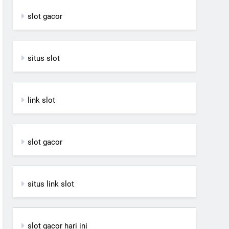
slot gacor
situs slot
link slot
slot gacor
situs link slot
slot gacor hari ini