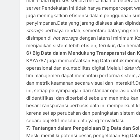
mana data diproses secara bersamaan di beberapa
server.Pendekatan ini tidak hanya mempercepat wak
juga meningkatkan efisiensi dalam penggunaan su
penyimpanan.Data yang jarang diakses akan dipin
storage
berbiaya rendah, sementara data yang seri
disimpan di
hot storage
dengan latensi minimum.Ko
menjadikan sistem lebih efisien, terukur, dan hemat
6) Big Data dalam Mendukung Transparansi dan 
KAYA787 juga memanfaatkan Big Data untuk mening
operasional dan akuntabilitas digital.Melalui
data vi
tim manajemen dapat memantau performa sistem, a
dan metrik keamanan secara visual dan interaktif
ini, setiap penyimpangan dari standar operasional 
diidentifikasi dan diperbaiki sebelum menimbulka
besar.Transparansi berbasis data ini memperkuat
karena setiap perubahan dan peningkatan sistem dap
secara objektif melalui data yang tervalidasi.
7) Tantangan dalam Pengelolaan Big Data dan So
Meski memiliki potensi besar, pengelolaan Big Dat