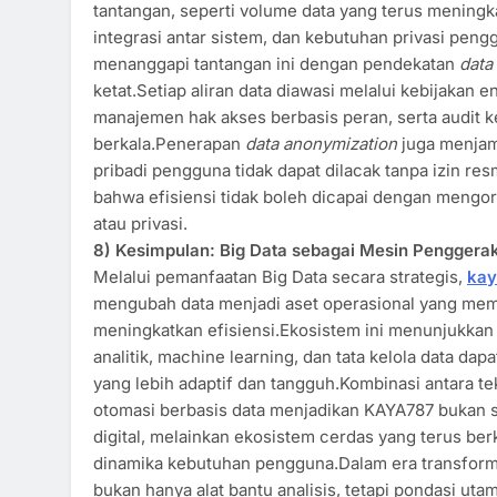
tantangan, seperti volume data yang terus meningk
integrasi antar sistem, dan kebutuhan privasi pen
menanggapi tantangan ini dengan pendekatan
data
ketat.Setiap aliran data diawasi melalui kebijakan e
manajemen hak akses berbasis peran, serta audit
berkala.Penerapan
data anonymization
juga menjam
pribadi pengguna tidak dapat dilacak tanpa izin re
bahwa efisiensi tidak boleh dicapai dengan meng
atau privasi.
8) Kesimpulan: Big Data sebagai Mesin Penggera
Melalui pemanfaatan Big Data secara strategis,
kay
mengubah data menjadi aset operasional yang mem
meningkatkan efisiensi.Ekosistem ini menunjukkan
analitik, machine learning, dan tata kelola data da
yang lebih adaptif dan tangguh.Kombinasi antara te
otomasi berbasis data menjadikan KAYA787 bukan 
digital, melainkan ekosistem cerdas yang terus be
dinamika kebutuhan pengguna.Dalam era transformas
bukan hanya alat bantu analisis, tetapi pondasi utam