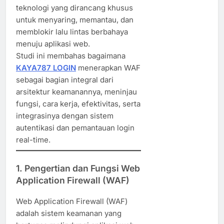
teknologi yang dirancang khusus
untuk menyaring, memantau, dan
memblokir lalu lintas berbahaya
menuju aplikasi web.
Studi ini membahas bagaimana
KAYA787 LOGIN
menerapkan WAF
sebagai bagian integral dari
arsitektur keamanannya, meninjau
fungsi, cara kerja, efektivitas, serta
integrasinya dengan sistem
autentikasi dan pemantauan login
real-time.
1. Pengertian dan Fungsi Web
Application Firewall (WAF)
Web Application Firewall (WAF)
adalah sistem keamanan yang