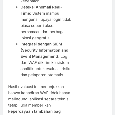
kecepatan.
Deteksi Anomali Real-
Time:
Sistem mampu
mengenali upaya login tidak
biasa seperti akses
bersamaan dari berbagai
lokasi geografis.
Integrasi dengan SIEM
(Security Information and
Event Management):
Log
dari WAF dikirim ke sistem
analitik untuk evaluasi risiko
dan pelaporan otomatis.
Hasil evaluasi ini menunjukkan
bahwa kehadiran WAF tidak hanya
melindungi aplikasi secara teknis,
tetapi juga memberikan
kepercayaan tambahan bagi