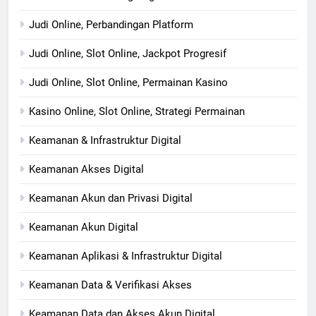
Judi Online, Perbandingan Platform
Judi Online, Slot Online, Jackpot Progresif
Judi Online, Slot Online, Permainan Kasino
Kasino Online, Slot Online, Strategi Permainan
Keamanan & Infrastruktur Digital
Keamanan Akses Digital
Keamanan Akun dan Privasi Digital
Keamanan Akun Digital
Keamanan Aplikasi & Infrastruktur Digital
Keamanan Data & Verifikasi Akses
Keamanan Data dan Akses Akun Digital