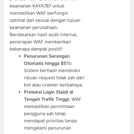
keamanan KAYA787 untuk
memastikan WAF berfungsi
optimal dan sesuai dengan tujuan
keamanan perusahaan.
Berdasarkan hasil audit internal,
penerapan WAF memberikan
beberapa dampak positif:
Penurunan Serangan
Otomatis hingga 85%:
Sistem berhasil memblokir
ribuan request tidak sah dari
bot atau crawler berbahaya.
Proteksi Login Stabil di
Tengah Trafik Tinggi:
WAF
memastikan permintaan
pengguna sah tetap
mendapat prioritas tanpa
mengalami penurunan