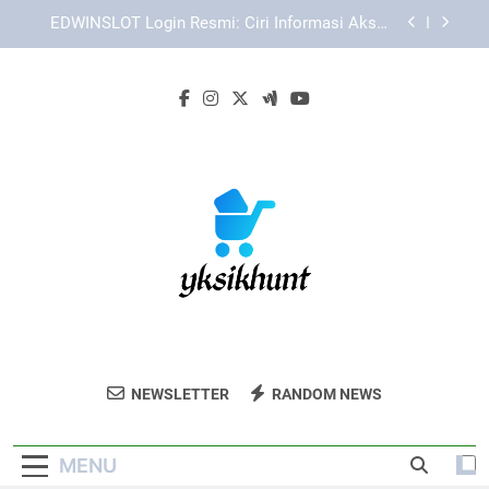
Skip
Login Edwinslot Terbaru untuk Akses Akun yang
to
Lebih Stabil dan Aman
content
Cara Menjaga Keamanan Data Saat Lebah4D
Login dengan Langkah yang Lebih Aman dan
Terarah
TIARA4D Link Alternatif dengan Sistem Akses
yang Lebih Terarah
EDWINSLOT Login Resmi: Ciri Informasi Akses
yang Perlu Diperhatikan
Login Edwinslot Terbaru untuk Akses Akun yang
Lebih Stabil dan Aman
Cara Menjaga Keamanan Data Saat Lebah4D
Login dengan Langkah yang Lebih Aman dan
Terarah
Yksi Khunt
Temukan Koleksi Fashion Terbaru Di Yksi
NEWSLETTER
RANDOM NEWS
Khunt. Belanja Online Mudah Dan Aman
Dengan Berbagai Pilihan Gaya.
MENU