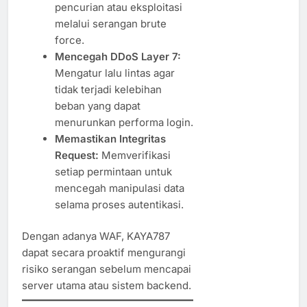
pencurian atau eksploitasi
melalui serangan brute
force.
Mencegah DDoS Layer 7:
Mengatur lalu lintas agar
tidak terjadi kelebihan
beban yang dapat
menurunkan performa login.
Memastikan Integritas
Request:
Memverifikasi
setiap permintaan untuk
mencegah manipulasi data
selama proses autentikasi.
Dengan adanya WAF, KAYA787
dapat secara proaktif mengurangi
risiko serangan sebelum mencapai
server utama atau sistem backend.