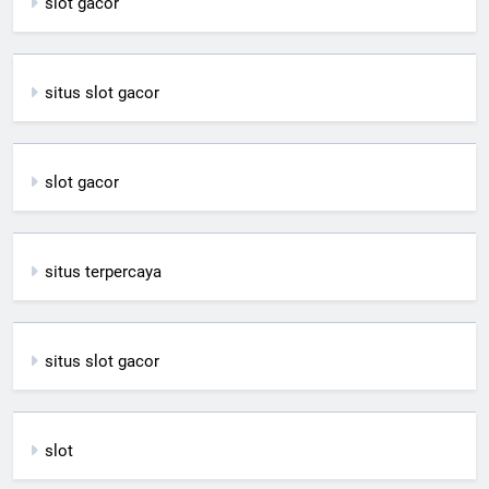
slot gacor
situs slot gacor
slot gacor
situs terpercaya
situs slot gacor
slot