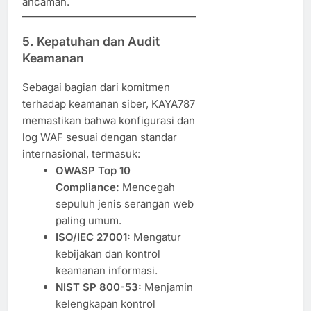
ancaman.
5. Kepatuhan dan Audit
Keamanan
Sebagai bagian dari komitmen
terhadap keamanan siber, KAYA787
memastikan bahwa konfigurasi dan
log WAF sesuai dengan standar
internasional, termasuk:
OWASP Top 10
Compliance:
Mencegah
sepuluh jenis serangan web
paling umum.
ISO/IEC 27001:
Mengatur
kebijakan dan kontrol
keamanan informasi.
NIST SP 800-53:
Menjamin
kelengkapan kontrol