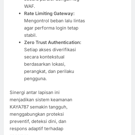
WAF.
Rate Limiting Gateway:
Mengontrol beban lalu lintas
agar performa login tetap
stabil.
Zero Trust Authentication:
Setiap akses diverifikasi
secara kontekstual
berdasarkan lokasi,
perangkat, dan perilaku
pengguna.
Sinergi antar lapisan ini
menjadikan sistem keamanan
KAYA787 semakin tangguh,
menggabungkan proteksi
preventif, deteksi dini, dan
respons adaptif terhadap