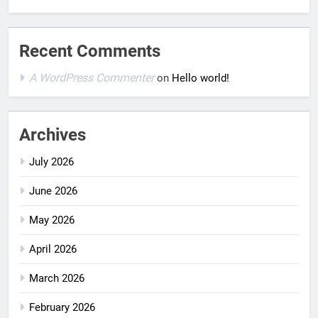
Recent Comments
A WordPress Commenter
on
Hello world!
Archives
July 2026
June 2026
May 2026
April 2026
March 2026
February 2026