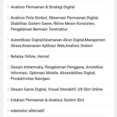
Analisis Permainan & Strategi Digital
Analisis Pola Simbol, Observasi Permainan Digital,
Stabilitas Sistem Game, Ritme Mesin Konsisten,
Pengalaman Bermain Terstruktur
Autentikasi Digital,Keamanan Akun Digital,Manajemen
Akses,Keamanan Aplikasi Web,Analisis Sistem
Belanja Online, Hemat
Desain Antarmuka, Pengalaman Pengguna, Arsitektur
Informasi, Optimasi Mobile, Aksesibilitas Digital,
Produktivitas Navigasi
Desain Game Digital, Visual Interaktif, UX Slot Online
Edukasi Permainan & Analisis Sistem Slot
edwinslot alternatif