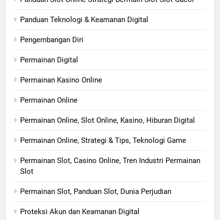
Panduan Teknologi & Keamanan Digital
Pengembangan Diri
Permainan Digital
Permainan Kasino Online
Permainan Online
Permainan Online, Slot Online, Kasino, Hiburan Digital
Permainan Online, Strategi & Tips, Teknologi Game
Permainan Slot, Casino Online, Tren Industri Permainan
Slot
Permainan Slot, Panduan Slot, Dunia Perjudian
Proteksi Akun dan Keamanan Digital