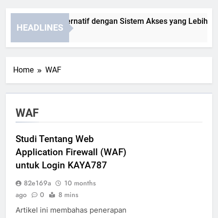
ARA4D Link Alternatif dengan Sistem Akses yang Lebih Terar
HEADLINES
Weeks Ago
Home
WAF
WAF
Studi Tentang Web
Application Firewall (WAF)
untuk Login KAYA787
82e169a
10 months
ago
0
8 mins
Artikel ini membahas penerapan