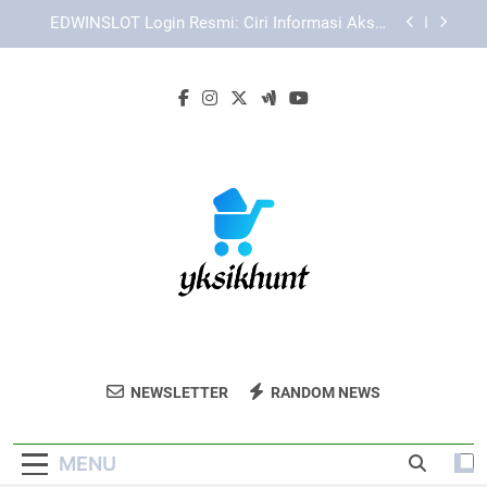
Skip
Login Edwinslot Terbaru untuk Akses Akun yang
to
Lebih Stabil dan Aman
content
Cara Menjaga Keamanan Data Saat Lebah4D
Login dengan Langkah yang Lebih Aman dan
Terarah
TIARA4D Link Alternatif dengan Sistem Akses
yang Lebih Terarah
EDWINSLOT Login Resmi: Ciri Informasi Akses
yang Perlu Diperhatikan
Login Edwinslot Terbaru untuk Akses Akun yang
Lebih Stabil dan Aman
Cara Menjaga Keamanan Data Saat Lebah4D
Login dengan Langkah yang Lebih Aman dan
Terarah
Yksi Khunt
Temukan Koleksi Fashion Terbaru Di Yksi
NEWSLETTER
RANDOM NEWS
Khunt. Belanja Online Mudah Dan Aman
Dengan Berbagai Pilihan Gaya.
MENU