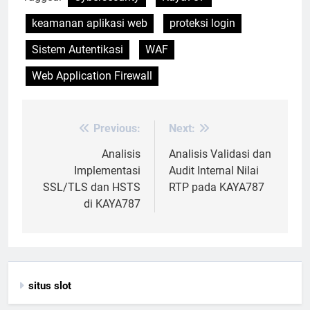
keamanan aplikasi web
proteksi login
Sistem Autentikasi
WAF
Web Application Firewall
Previous:
Next:
Post
navigation
Analisis
Analisis Validasi dan
Implementasi
Audit Internal Nilai
SSL/TLS dan HSTS
RTP pada KAYA787
di KAYA787
situs slot