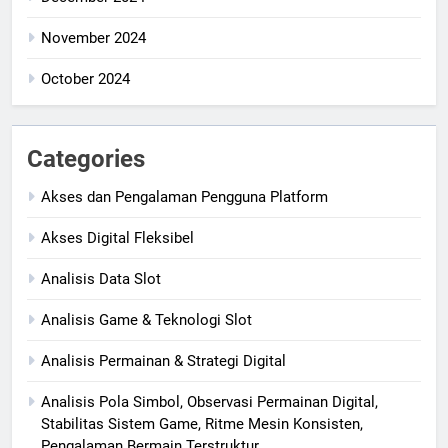
November 2024
October 2024
Categories
Akses dan Pengalaman Pengguna Platform
Akses Digital Fleksibel
Analisis Data Slot
Analisis Game & Teknologi Slot
Analisis Permainan & Strategi Digital
Analisis Pola Simbol, Observasi Permainan Digital,
Stabilitas Sistem Game, Ritme Mesin Konsisten,
Pengalaman Bermain Terstruktur