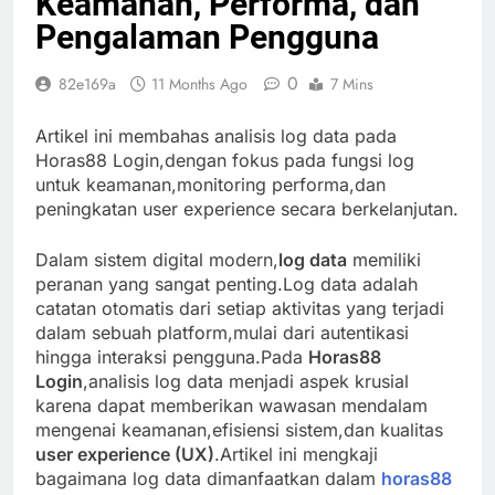
Keamanan, Performa, dan
Pengalaman Pengguna
0
82e169a
11 Months Ago
7 Mins
Artikel ini membahas analisis log data pada
Horas88 Login,dengan fokus pada fungsi log
untuk keamanan,monitoring performa,dan
peningkatan user experience secara berkelanjutan.
Dalam sistem digital modern,
log data
memiliki
peranan yang sangat penting.Log data adalah
catatan otomatis dari setiap aktivitas yang terjadi
dalam sebuah platform,mulai dari autentikasi
hingga interaksi pengguna.Pada
Horas88
Login
,analisis log data menjadi aspek krusial
karena dapat memberikan wawasan mendalam
mengenai keamanan,efisiensi sistem,dan kualitas
user experience (UX)
.Artikel ini mengkaji
bagaimana log data dimanfaatkan dalam
horas88