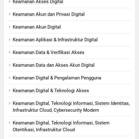
Keamanan Akses Digital
Keamanan Akun dan Privasi Digital
Keamanan Akun Digital
Keamanan Aplikasi & Infrastruktur Digital
Keamanan Data & Verifikasi Akses
Keamanan Data dan Akses Akun Digital
Keamanan Digital & Pengalaman Pengguna
Keamanan Digital & Teknologi Akses
Keamanan Digital, Teknologi Informasi, Sistem Identitas,
Infrastruktur Cloud, Cybersecurity Modern
Keamanan Digital, Teknologi Informasi, Sistem
Otentikasi, Infrastruktur Cloud