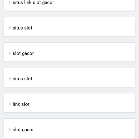
situs link slot gacor
situs slot
slot gacor
situs slot
link slot
slot gacor