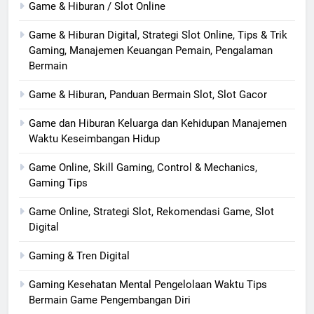
Game & Hiburan / Slot Online
Game & Hiburan Digital, Strategi Slot Online, Tips & Trik
Gaming, Manajemen Keuangan Pemain, Pengalaman
Bermain
Game & Hiburan, Panduan Bermain Slot, Slot Gacor
Game dan Hiburan Keluarga dan Kehidupan Manajemen
Waktu Keseimbangan Hidup
Game Online, Skill Gaming, Control & Mechanics,
Gaming Tips
Game Online, Strategi Slot, Rekomendasi Game, Slot
Digital
Gaming & Tren Digital
Gaming Kesehatan Mental Pengelolaan Waktu Tips
Bermain Game Pengembangan Diri