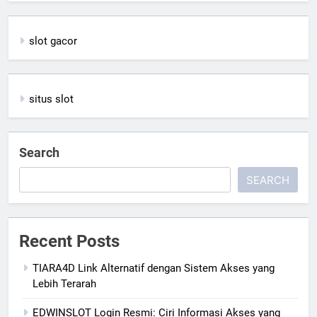
slot gacor
situs slot
Search
SEARCH
Recent Posts
TIARA4D Link Alternatif dengan Sistem Akses yang
Lebih Terarah
EDWINSLOT Login Resmi: Ciri Informasi Akses yang