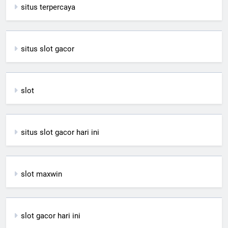
situs terpercaya
situs slot gacor
slot
situs slot gacor hari ini
slot maxwin
slot gacor hari ini