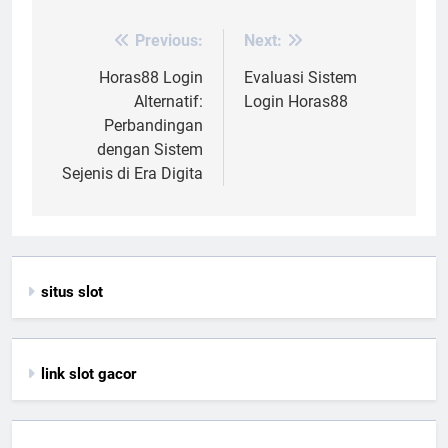
Previous:
Next:
Post
navigation
Horas88 Login
Evaluasi Sistem
Alternatif:
Login Horas88
Perbandingan
dengan Sistem
Sejenis di Era Digita
situs slot
link slot gacor