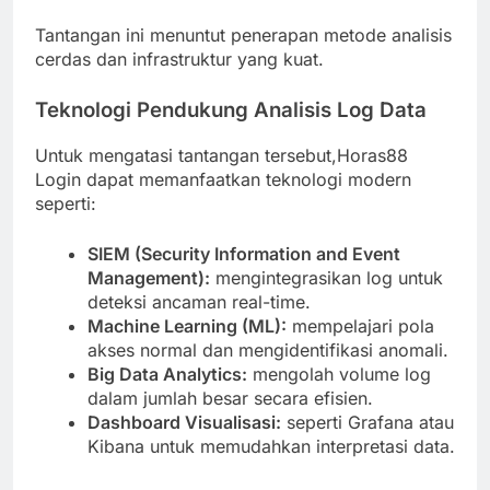
Tantangan ini menuntut penerapan metode analisis
cerdas dan infrastruktur yang kuat.
Teknologi Pendukung Analisis Log Data
Untuk mengatasi tantangan tersebut,Horas88
Login dapat memanfaatkan teknologi modern
seperti:
SIEM (Security Information and Event
Management):
mengintegrasikan log untuk
deteksi ancaman real-time.
Machine Learning (ML):
mempelajari pola
akses normal dan mengidentifikasi anomali.
Big Data Analytics:
mengolah volume log
dalam jumlah besar secara efisien.
Dashboard Visualisasi:
seperti Grafana atau
Kibana untuk memudahkan interpretasi data.