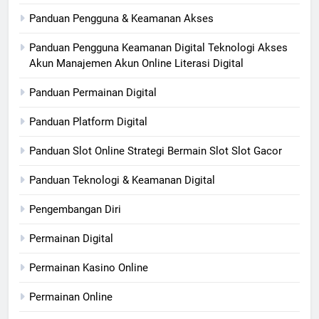
Panduan Pengguna & Keamanan Akses
Panduan Pengguna Keamanan Digital Teknologi Akses
Akun Manajemen Akun Online Literasi Digital
Panduan Permainan Digital
Panduan Platform Digital
Panduan Slot Online Strategi Bermain Slot Slot Gacor
Panduan Teknologi & Keamanan Digital
Pengembangan Diri
Permainan Digital
Permainan Kasino Online
Permainan Online