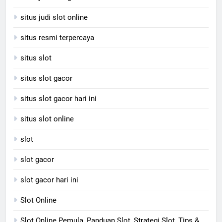
situs judi slot online
situs resmi terpercaya
situs slot
situs slot gacor
situs slot gacor hari ini
situs slot online
slot
slot gacor
slot gacor hari ini
Slot Online
Slot Online Pemula, Panduan Slot, Strategi Slot, Tips &