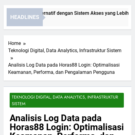
ARA4D Link Alternatif dengan Sistem Akses yang Lebih Terar
HEADLINES
Weeks Ago
Home
Teknologi Digital, Data Analytics, Infrastruktur Sistem
Analisis Log Data pada Horas88 Login: Optimalisasi
Keamanan, Performa, dan Pengalaman Pengguna
TEKNOLOGI DIGITAL, DATA ANALYTICS, INFRASTRUKTUR
SISTEM
Analisis Log Data pada
Horas88 Login: Optimalisasi