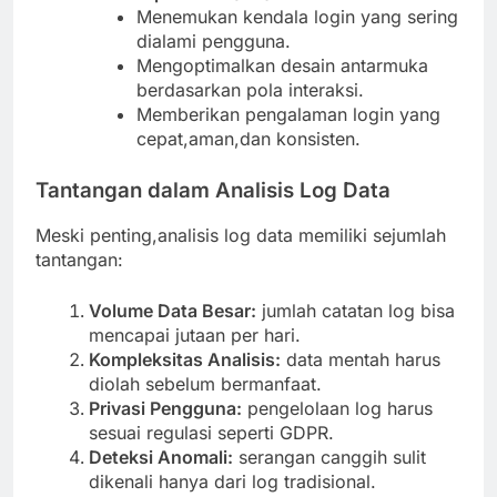
Menemukan kendala login yang sering
dialami pengguna.
Mengoptimalkan desain antarmuka
berdasarkan pola interaksi.
Memberikan pengalaman login yang
cepat,aman,dan konsisten.
Tantangan dalam Analisis Log Data
Meski penting,analisis log data memiliki sejumlah
tantangan:
Volume Data Besar:
jumlah catatan log bisa
mencapai jutaan per hari.
Kompleksitas Analisis:
data mentah harus
diolah sebelum bermanfaat.
Privasi Pengguna:
pengelolaan log harus
sesuai regulasi seperti GDPR.
Deteksi Anomali:
serangan canggih sulit
dikenali hanya dari log tradisional.