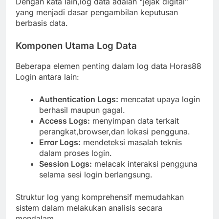
Dengan kata lain,log data adalah “jejak digital”
yang menjadi dasar pengambilan keputusan
berbasis data.
Komponen Utama Log Data
Beberapa elemen penting dalam log data Horas88
Login antara lain:
Authentication Logs:
mencatat upaya login
berhasil maupun gagal.
Access Logs:
menyimpan data terkait
perangkat,browser,dan lokasi pengguna.
Error Logs:
mendeteksi masalah teknis
dalam proses login.
Session Logs:
melacak interaksi pengguna
selama sesi login berlangsung.
Struktur log yang komprehensif memudahkan
sistem dalam melakukan analisis secara
mendalam.