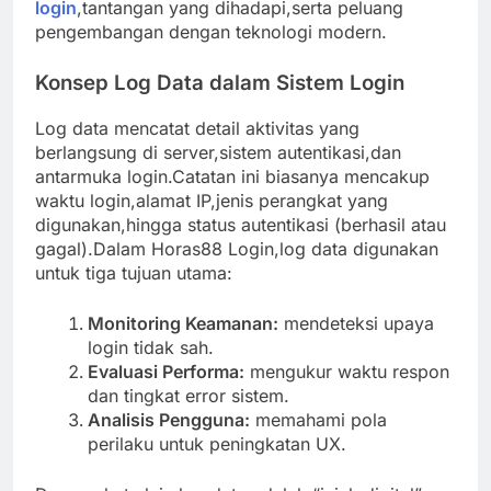
login
,tantangan yang dihadapi,serta peluang
pengembangan dengan teknologi modern.
Konsep Log Data dalam Sistem Login
Log data mencatat detail aktivitas yang
berlangsung di server,sistem autentikasi,dan
antarmuka login.Catatan ini biasanya mencakup
waktu login,alamat IP,jenis perangkat yang
digunakan,hingga status autentikasi (berhasil atau
gagal).Dalam Horas88 Login,log data digunakan
untuk tiga tujuan utama:
Monitoring Keamanan:
mendeteksi upaya
login tidak sah.
Evaluasi Performa:
mengukur waktu respon
dan tingkat error sistem.
Analisis Pengguna:
memahami pola
perilaku untuk peningkatan UX.