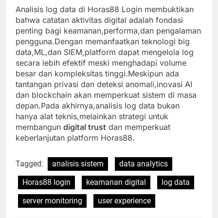
Analisis log data di Horas88 Login membuktikan
bahwa catatan aktivitas digital adalah fondasi
penting bagi keamanan,performa,dan pengalaman
pengguna.Dengan memanfaatkan teknologi big
data,ML,dan SIEM,platform dapat mengelola log
secara lebih efektif meski menghadapi volume
besar dan kompleksitas tinggi.Meskipun ada
tantangan privasi dan deteksi anomali,inovasi AI
dan blockchain akan memperkuat sistem di masa
depan.Pada akhirnya,analisis log data bukan
hanya alat teknis,melainkan strategi untuk
membangun
digital trust
dan memperkuat
keberlanjutan platform Horas88.
Tagged:
analisis sistem
data analytics
Horas88 login
keamanan digital
log data
server monitoring
user experience