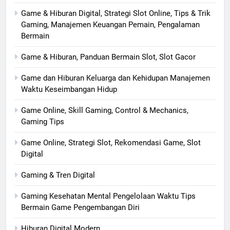
Game & Hiburan Digital, Strategi Slot Online, Tips & Trik
Gaming, Manajemen Keuangan Pemain, Pengalaman
Bermain
Game & Hiburan, Panduan Bermain Slot, Slot Gacor
Game dan Hiburan Keluarga dan Kehidupan Manajemen
Waktu Keseimbangan Hidup
Game Online, Skill Gaming, Control & Mechanics,
Gaming Tips
Game Online, Strategi Slot, Rekomendasi Game, Slot
Digital
Gaming & Tren Digital
Gaming Kesehatan Mental Pengelolaan Waktu Tips
Bermain Game Pengembangan Diri
Hiburan Digital Modern