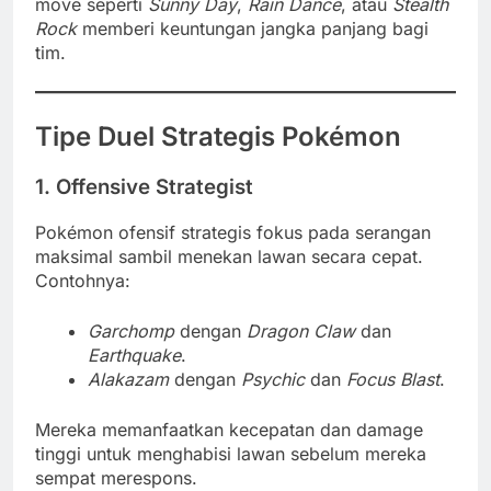
move seperti
Sunny Day
,
Rain Dance
, atau
Stealth
Rock
memberi keuntungan jangka panjang bagi
tim.
Tipe Duel Strategis Pokémon
1. Offensive Strategist
Pokémon ofensif strategis fokus pada serangan
maksimal sambil menekan lawan secara cepat.
Contohnya:
Garchomp
dengan
Dragon Claw
dan
Earthquake
.
Alakazam
dengan
Psychic
dan
Focus Blast
.
Mereka memanfaatkan kecepatan dan damage
tinggi untuk menghabisi lawan sebelum mereka
sempat merespons.