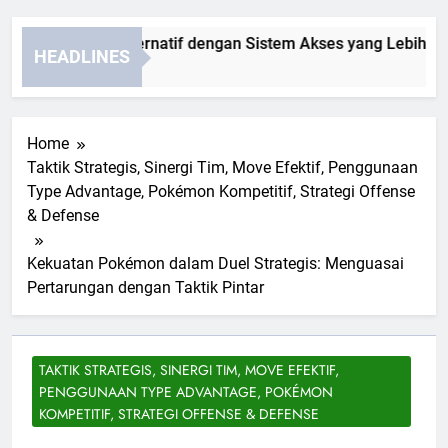
ARA4D Link Alternatif dengan Sistem Akses yang Lebih Terar
HEADLINES
eeks Ago
Home
Taktik Strategis, Sinergi Tim, Move Efektif, Penggunaan
Type Advantage, Pokémon Kompetitif, Strategi Offense
& Defense
Kekuatan Pokémon dalam Duel Strategis: Menguasai
Pertarungan dengan Taktik Pintar
TAKTIK STRATEGIS, SINERGI TIM, MOVE EFEKTIF,
PENGGUNAAN TYPE ADVANTAGE, POKÉMON
KOMPETITIF, STRATEGI OFFENSE & DEFENSE