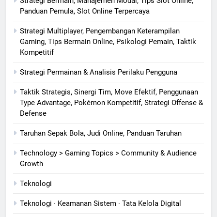
Strategi Bermain, Manajemen Modal, Tips Slot Online,
Panduan Pemula, Slot Online Terpercaya
Strategi Multiplayer, Pengembangan Keterampilan
Gaming, Tips Bermain Online, Psikologi Pemain, Taktik
Kompetitif
Strategi Permainan & Analisis Perilaku Pengguna
Taktik Strategis, Sinergi Tim, Move Efektif, Penggunaan
Type Advantage, Pokémon Kompetitif, Strategi Offense &
Defense
Taruhan Sepak Bola, Judi Online, Panduan Taruhan
Technology > Gaming Topics > Community & Audience
Growth
Teknologi
Teknologi · Keamanan Sistem · Tata Kelola Digital