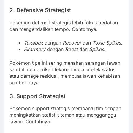
2. Defensive Strategist
Pokémon defensif strategis lebih fokus bertahan
dan mengendalikan tempo. Contohnya:
Toxapex
dengan
Recover
dan
Toxic Spikes
.
Skarmory
dengan
Roost
dan
Spikes
.
Pokémon tipe ini sering menahan serangan lawan
sambil memberikan tekanan melalui efek status
atau damage residual, membuat lawan kehabisan
sumber daya.
3. Support Strategist
Pokémon support strategis membantu tim dengan
meningkatkan statistik teman atau mengganggu
lawan. Contohnya: