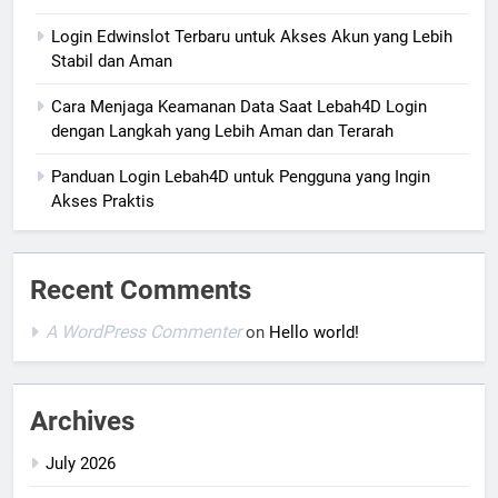
Login Edwinslot Terbaru untuk Akses Akun yang Lebih
Stabil dan Aman
Cara Menjaga Keamanan Data Saat Lebah4D Login
dengan Langkah yang Lebih Aman dan Terarah
Panduan Login Lebah4D untuk Pengguna yang Ingin
Akses Praktis
Recent Comments
A WordPress Commenter
on
Hello world!
Archives
July 2026