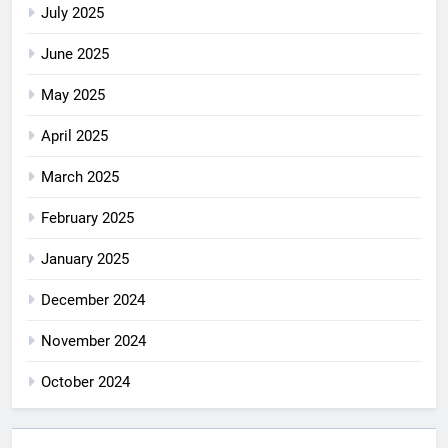
July 2025
June 2025
May 2025
April 2025
March 2025
February 2025
January 2025
December 2024
November 2024
October 2024