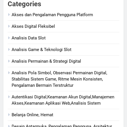
Categories
Akses dan Pengalaman Pengguna Platform
Akses Digital Fleksibel
Analisis Data Slot
Analisis Game & Teknologi Slot
Analisis Permainan & Strategi Digital
Analisis Pola Simbol, Observasi Permainan Digital,
Stabilitas Sistem Game, Ritme Mesin Konsisten,
Pengalaman Bermain Terstruktur
Autentikasi Digital,Keamanan Akun Digital,Manajemen
Akses,Keamanan Aplikasi Web,Analisis Sistem
Belanja Online, Hemat
Desain Antarmuka, Pengalaman Pengguna, Arsitektur