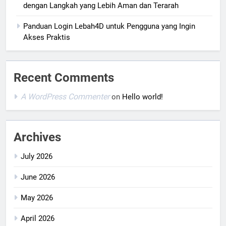
dengan Langkah yang Lebih Aman dan Terarah
Panduan Login Lebah4D untuk Pengguna yang Ingin
Akses Praktis
Recent Comments
A WordPress Commenter
on
Hello world!
Archives
July 2026
June 2026
May 2026
April 2026