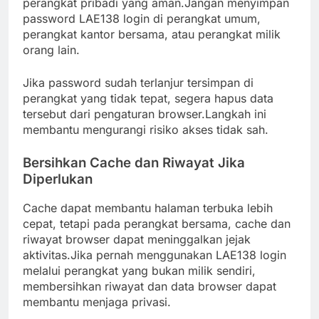
perangkat pribadi yang aman.Jangan menyimpan
password LAE138 login di perangkat umum,
perangkat kantor bersama, atau perangkat milik
orang lain.
Jika password sudah terlanjur tersimpan di
perangkat yang tidak tepat, segera hapus data
tersebut dari pengaturan browser.Langkah ini
membantu mengurangi risiko akses tidak sah.
Bersihkan Cache dan Riwayat Jika
Diperlukan
Cache dapat membantu halaman terbuka lebih
cepat, tetapi pada perangkat bersama, cache dan
riwayat browser dapat meninggalkan jejak
aktivitas.Jika pernah menggunakan LAE138 login
melalui perangkat yang bukan milik sendiri,
membersihkan riwayat dan data browser dapat
membantu menjaga privasi.