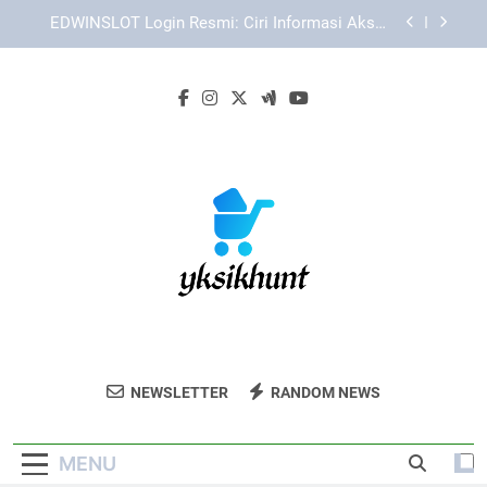
Skip
Login Edwinslot Terbaru untuk Akses Akun yang
to
Lebih Stabil dan Aman
content
Cara Menjaga Keamanan Data Saat Lebah4D
Login dengan Langkah yang Lebih Aman dan
Terarah
TIARA4D Link Alternatif dengan Sistem Akses
yang Lebih Terarah
EDWINSLOT Login Resmi: Ciri Informasi Akses
yang Perlu Diperhatikan
Login Edwinslot Terbaru untuk Akses Akun yang
Lebih Stabil dan Aman
Cara Menjaga Keamanan Data Saat Lebah4D
Login dengan Langkah yang Lebih Aman dan
Terarah
Yksi Khunt
Temukan Koleksi Fashion Terbaru Di Yksi
NEWSLETTER
RANDOM NEWS
Khunt. Belanja Online Mudah Dan Aman
Dengan Berbagai Pilihan Gaya.
MENU