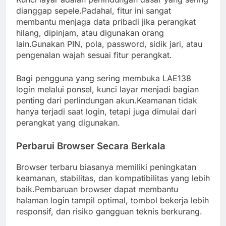
dianggap sepele.Padahal, fitur ini sangat
membantu menjaga data pribadi jika perangkat
hilang, dipinjam, atau digunakan orang
lain.Gunakan PIN, pola, password, sidik jari, atau
pengenalan wajah sesuai fitur perangkat.
Bagi pengguna yang sering membuka LAE138
login melalui ponsel, kunci layar menjadi bagian
penting dari perlindungan akun.Keamanan tidak
hanya terjadi saat login, tetapi juga dimulai dari
perangkat yang digunakan.
Perbarui Browser Secara Berkala
Browser terbaru biasanya memiliki peningkatan
keamanan, stabilitas, dan kompatibilitas yang lebih
baik.Pembaruan browser dapat membantu
halaman login tampil optimal, tombol bekerja lebih
responsif, dan risiko gangguan teknis berkurang.