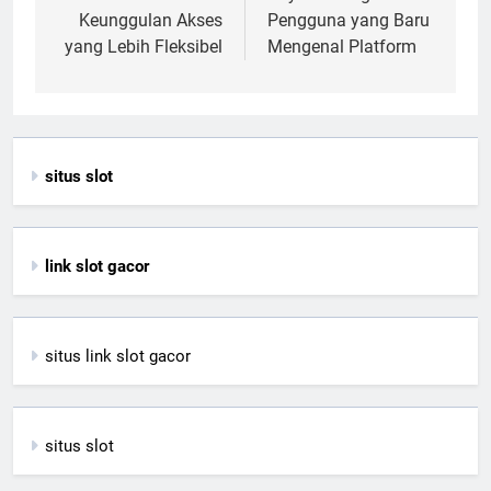
Keunggulan Akses
Pengguna yang Baru
yang Lebih Fleksibel
Mengenal Platform
situs slot
link slot gacor
situs link slot gacor
situs slot