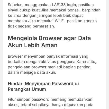
Sebelum menggunakan LAE138 login, pastikan
sinyal cukup kuat.Jika memakai ponsel, berpindah
ke area dengan jaringan lebih baik dapat
membantu.Jika memakai Wi-Fi, pastikan koneksi
tidak sedang bermasalah.
Mengelola Browser agar Data
Akun Lebih Aman
Browser menyimpan banyak informasi yang
berkaitan dengan aktivitas pengguna.Karena itu,
pengelolaan browser menjadi bagian penting
dalam menjaga data akun.
Hindari Menyimpan Password di
Perangkat Umum
Fitur simpan password memang memudahkan
akses, tetapi sebaiknya hanya digunakan pada