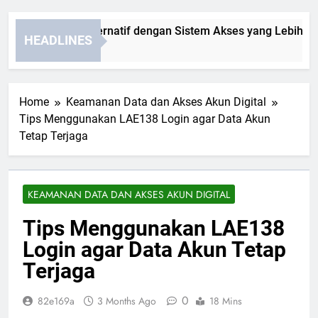
IARA4D Link Alternatif dengan Sistem Akses yang Lebih Tera
HEADLINES
 Month Ago
Home
Keamanan Data dan Akses Akun Digital
Tips Menggunakan LAE138 Login agar Data Akun
Tetap Terjaga
KEAMANAN DATA DAN AKSES AKUN DIGITAL
Tips Menggunakan LAE138
Login agar Data Akun Tetap
Terjaga
0
82e169a
3 Months Ago
18 Mins