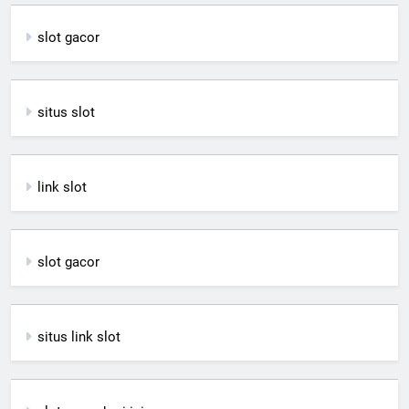
slot gacor
situs slot
link slot
slot gacor
situs link slot