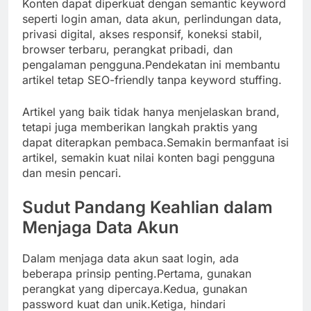
Konten dapat diperkuat dengan semantic keyword
seperti login aman, data akun, perlindungan data,
privasi digital, akses responsif, koneksi stabil,
browser terbaru, perangkat pribadi, dan
pengalaman pengguna.Pendekatan ini membantu
artikel tetap SEO-friendly tanpa keyword stuffing.
Artikel yang baik tidak hanya menjelaskan brand,
tetapi juga memberikan langkah praktis yang
dapat diterapkan pembaca.Semakin bermanfaat isi
artikel, semakin kuat nilai konten bagi pengguna
dan mesin pencari.
Sudut Pandang Keahlian dalam
Menjaga Data Akun
Dalam menjaga data akun saat login, ada
beberapa prinsip penting.Pertama, gunakan
perangkat yang dipercaya.Kedua, gunakan
password kuat dan unik.Ketiga, hindari