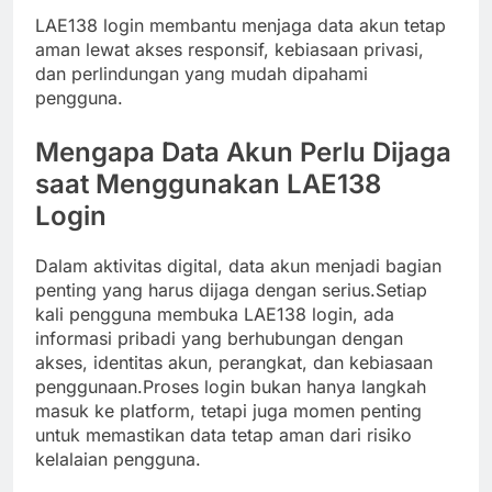
LAE138 login membantu menjaga data akun tetap
aman lewat akses responsif, kebiasaan privasi,
dan perlindungan yang mudah dipahami
pengguna.
Mengapa Data Akun Perlu Dijaga
saat Menggunakan LAE138
Login
Dalam aktivitas digital, data akun menjadi bagian
penting yang harus dijaga dengan serius.Setiap
kali pengguna membuka LAE138 login, ada
informasi pribadi yang berhubungan dengan
akses, identitas akun, perangkat, dan kebiasaan
penggunaan.Proses login bukan hanya langkah
masuk ke platform, tetapi juga momen penting
untuk memastikan data tetap aman dari risiko
kelalaian pengguna.