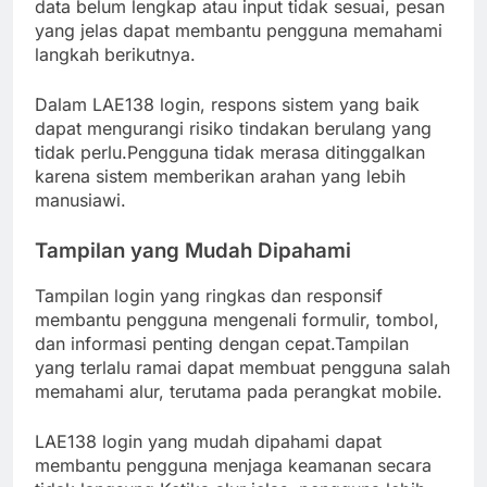
data belum lengkap atau input tidak sesuai, pesan
yang jelas dapat membantu pengguna memahami
langkah berikutnya.
Dalam LAE138 login, respons sistem yang baik
dapat mengurangi risiko tindakan berulang yang
tidak perlu.Pengguna tidak merasa ditinggalkan
karena sistem memberikan arahan yang lebih
manusiawi.
Tampilan yang Mudah Dipahami
Tampilan login yang ringkas dan responsif
membantu pengguna mengenali formulir, tombol,
dan informasi penting dengan cepat.Tampilan
yang terlalu ramai dapat membuat pengguna salah
memahami alur, terutama pada perangkat mobile.
LAE138 login yang mudah dipahami dapat
membantu pengguna menjaga keamanan secara