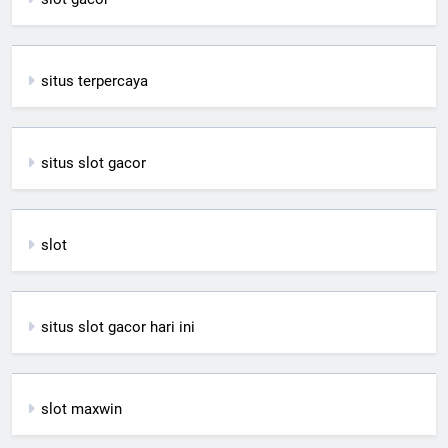
situs terpercaya
situs slot gacor
slot
situs slot gacor hari ini
slot maxwin