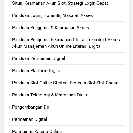
Situs, Keamanan Akun Slot, Strategi Login Cepat
Panduan Login, Horas88, Masalah Akses
Panduan Pengguna & Keamanan Akses
Panduan Pengguna Keamanan Digital Teknologi Akses
Akun Manajemen Akun Online Literasi Digital
Panduan Permainan Digital
Panduan Platform Digital
Panduan Slot Online Strategi Bermain Slot Slot Gacor
Panduan Teknologi & Keamanan Digital
Pengembangan Diri
Permainan Digital
Permainan Kasino Online