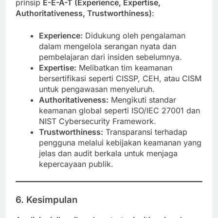
prinsip
E-E-A-T (Experience, Expertise,
Authoritativeness, Trustworthiness)
:
Experience:
Didukung oleh pengalaman
dalam mengelola serangan nyata dan
pembelajaran dari insiden sebelumnya.
Expertise:
Melibatkan tim keamanan
bersertifikasi seperti CISSP, CEH, atau CISM
untuk pengawasan menyeluruh.
Authoritativeness:
Mengikuti standar
keamanan global seperti ISO/IEC 27001 dan
NIST Cybersecurity Framework.
Trustworthiness:
Transparansi terhadap
pengguna melalui kebijakan keamanan yang
jelas dan audit berkala untuk menjaga
kepercayaan publik.
6. Kesimpulan