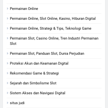
Permainan Online
Permainan Online, Slot Online, Kasino, Hiburan Digital
Permainan Online, Strategi & Tips, Teknologi Game
Permainan Slot, Casino Online, Tren Industri Permainan
Slot
Permainan Slot, Panduan Slot, Dunia Perjudian
Proteksi Akun dan Keamanan Digital
Rekomendasi Game & Strategi
Sejarah dan Simbolisme Slot
Sistem Akses dan Navigasi Digital
situs judi