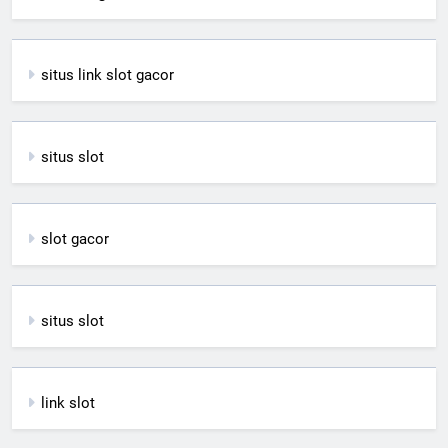
situs link slot gacor
situs slot
slot gacor
situs slot
link slot