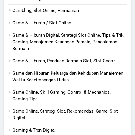
Gambling, Slot Online, Permainan
Game & Hiburan / Slot Online
Game & Hiburan Digital, Strategi Slot Online, Tips & Trik
Gaming, Manajemen Keuangan Pemain, Pengalaman
Bermain
Game & Hiburan, Panduan Bermain Slot, Slot Gacor
Game dan Hiburan Keluarga dan Kehidupan Manajemen
Waktu Keseimbangan Hidup
Game Online, Skill Gaming, Control & Mechanics,
Gaming Tips
Game Online, Strategi Slot, Rekomendasi Game, Slot
Digital
Gaming & Tren Digital