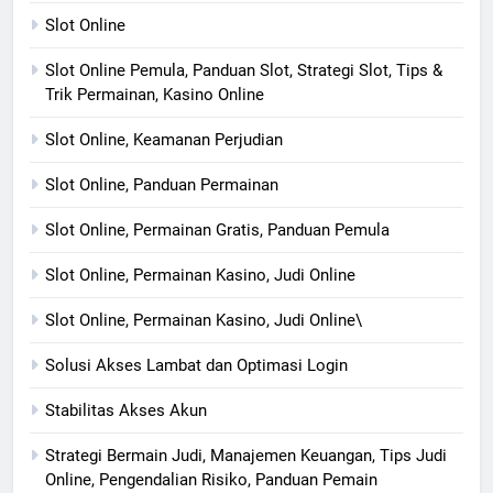
Slot Online
Slot Online Pemula, Panduan Slot, Strategi Slot, Tips &
Trik Permainan, Kasino Online
Slot Online, Keamanan Perjudian
Slot Online, Panduan Permainan
Slot Online, Permainan Gratis, Panduan Pemula
Slot Online, Permainan Kasino, Judi Online
Slot Online, Permainan Kasino, Judi Online\
Solusi Akses Lambat dan Optimasi Login
Stabilitas Akses Akun
Strategi Bermain Judi, Manajemen Keuangan, Tips Judi
Online, Pengendalian Risiko, Panduan Pemain