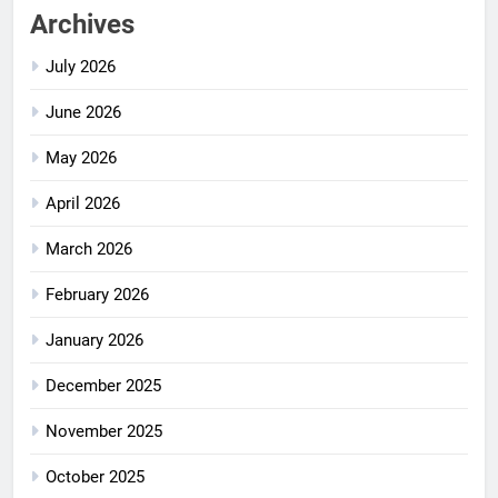
Archives
July 2026
June 2026
May 2026
April 2026
March 2026
February 2026
January 2026
December 2025
November 2025
October 2025