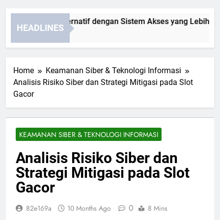
ARA4D Link Alternatif dengan Sistem Akses yang Lebih Terar
HEADLINES
Weeks Ago
Home
Keamanan Siber & Teknologi Informasi
Analisis Risiko Siber dan Strategi Mitigasi pada Slot
Gacor
KEAMANAN SIBER & TEKNOLOGI INFORMASI
Analisis Risiko Siber dan
Strategi Mitigasi pada Slot
Gacor
0
82e169a
10 Months Ago
8 Mins