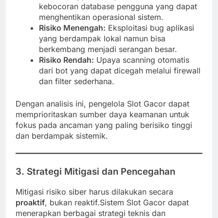
kebocoran database pengguna yang dapat
menghentikan operasional sistem.
Risiko Menengah:
Eksploitasi bug aplikasi
yang berdampak lokal namun bisa
berkembang menjadi serangan besar.
Risiko Rendah:
Upaya scanning otomatis
dari bot yang dapat dicegah melalui firewall
dan filter sederhana.
Dengan analisis ini, pengelola Slot Gacor dapat
memprioritaskan sumber daya keamanan untuk
fokus pada ancaman yang paling berisiko tinggi
dan berdampak sistemik.
3. Strategi Mitigasi dan Pencegahan
Mitigasi risiko siber harus dilakukan secara
proaktif
, bukan reaktif.Sistem Slot Gacor dapat
menerapkan berbagai strategi teknis dan