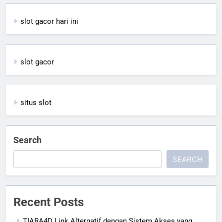
slot gacor hari ini
slot gacor
situs slot
Search
SEARCH
Recent Posts
TIARA4D Link Alternatif dengan Sistem Akses yang