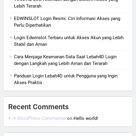
Lebih Terarah
EDWINSLOT Login Resmi: Ciri Informasi Akses yang
Perlu Diperhatikan
Login Edwinslot Terbaru untuk Akses Akun yang Lebih
Stabil dan Aman
Cara Menjaga Keamanan Data Saat Lebah4D Login
dengan Langkah yang Lebih Aman dan Terarah
Panduan Login Lebah4D untuk Pengguna yang Ingin
Akses Praktis
Recent Comments
A WordPress Commenter
on
Hello world!