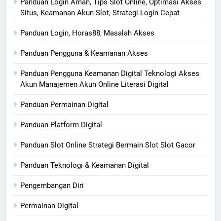
Panduan Login Aman, Tips Slot Online, Optimasi Akses
Situs, Keamanan Akun Slot, Strategi Login Cepat
Panduan Login, Horas88, Masalah Akses
Panduan Pengguna & Keamanan Akses
Panduan Pengguna Keamanan Digital Teknologi Akses
Akun Manajemen Akun Online Literasi Digital
Panduan Permainan Digital
Panduan Platform Digital
Panduan Slot Online Strategi Bermain Slot Slot Gacor
Panduan Teknologi & Keamanan Digital
Pengembangan Diri
Permainan Digital