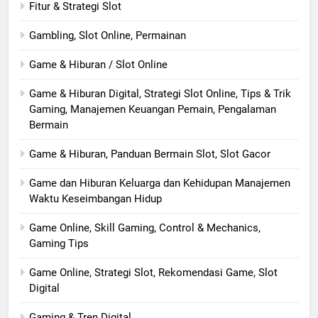
Fitur & Strategi Slot
Gambling, Slot Online, Permainan
Game & Hiburan / Slot Online
Game & Hiburan Digital, Strategi Slot Online, Tips & Trik
Gaming, Manajemen Keuangan Pemain, Pengalaman
Bermain
Game & Hiburan, Panduan Bermain Slot, Slot Gacor
Game dan Hiburan Keluarga dan Kehidupan Manajemen
Waktu Keseimbangan Hidup
Game Online, Skill Gaming, Control & Mechanics,
Gaming Tips
Game Online, Strategi Slot, Rekomendasi Game, Slot
Digital
Gaming & Tren Digital