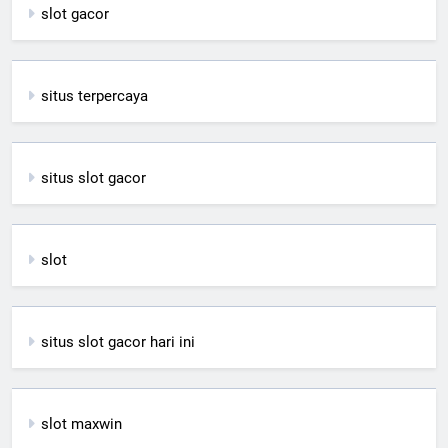
slot gacor
situs terpercaya
situs slot gacor
slot
situs slot gacor hari ini
slot maxwin