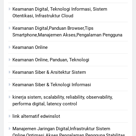
Keamanan Digital, Teknologi Informasi, Sistem
Otentikasi, Infrastruktur Cloud
Keamanan Digital,Panduan Browser,Tips
Smartphone,Manajemen Akses,Pengalaman Pengguna
Keamanan Online
Keamanan Online, Panduan, Teknologi
Keamanan Siber & Arsitektur Sistem
Keamanan Siber & Teknologi Informasi
kinerja sistem, scalability, reliability, observability,
performa digital, latency control
link alternatif edwinslot
Manajemen Jaringan Digital,Infrastruktur Sistem
Online,Optimasi Akses,Pengalaman Pengguna,Stabilitas