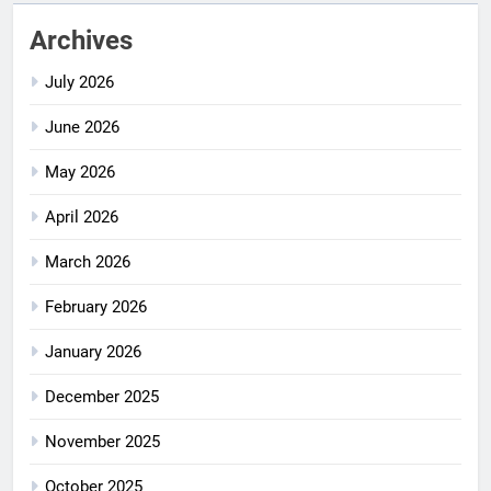
Archives
July 2026
June 2026
May 2026
April 2026
March 2026
February 2026
January 2026
December 2025
November 2025
October 2025