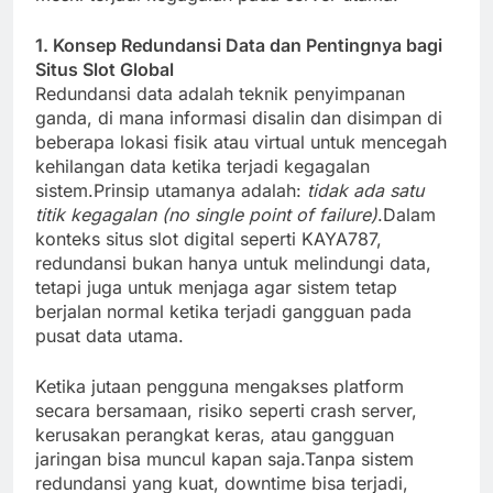
1. Konsep Redundansi Data dan Pentingnya bagi
Situs Slot Global
Redundansi data adalah teknik penyimpanan
ganda, di mana informasi disalin dan disimpan di
beberapa lokasi fisik atau virtual untuk mencegah
kehilangan data ketika terjadi kegagalan
sistem.Prinsip utamanya adalah:
tidak ada satu
titik kegagalan (no single point of failure)
.Dalam
konteks situs slot digital seperti KAYA787,
redundansi bukan hanya untuk melindungi data,
tetapi juga untuk menjaga agar sistem tetap
berjalan normal ketika terjadi gangguan pada
pusat data utama.
Ketika jutaan pengguna mengakses platform
secara bersamaan, risiko seperti crash server,
kerusakan perangkat keras, atau gangguan
jaringan bisa muncul kapan saja.Tanpa sistem
redundansi yang kuat, downtime bisa terjadi,