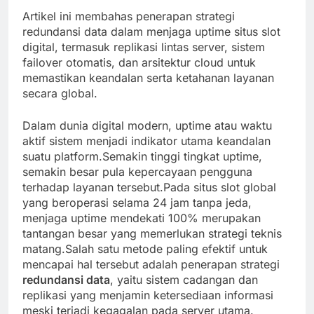
Artikel ini membahas penerapan strategi
redundansi data dalam menjaga uptime situs slot
digital, termasuk replikasi lintas server, sistem
failover otomatis, dan arsitektur cloud untuk
memastikan keandalan serta ketahanan layanan
secara global.
Dalam dunia digital modern, uptime atau waktu
aktif sistem menjadi indikator utama keandalan
suatu platform.Semakin tinggi tingkat uptime,
semakin besar pula kepercayaan pengguna
terhadap layanan tersebut.Pada situs slot global
yang beroperasi selama 24 jam tanpa jeda,
menjaga uptime mendekati 100% merupakan
tantangan besar yang memerlukan strategi teknis
matang.Salah satu metode paling efektif untuk
mencapai hal tersebut adalah penerapan strategi
redundansi data
, yaitu sistem cadangan dan
replikasi yang menjamin ketersediaan informasi
meski terjadi kegagalan pada server utama.