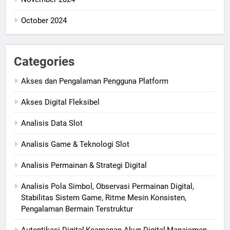
October 2024
Categories
Akses dan Pengalaman Pengguna Platform
Akses Digital Fleksibel
Analisis Data Slot
Analisis Game & Teknologi Slot
Analisis Permainan & Strategi Digital
Analisis Pola Simbol, Observasi Permainan Digital,
Stabilitas Sistem Game, Ritme Mesin Konsisten,
Pengalaman Bermain Terstruktur