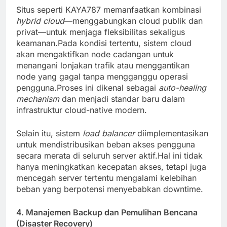
Situs seperti KAYA787 memanfaatkan kombinasi
hybrid cloud
—menggabungkan cloud publik dan
privat—untuk menjaga fleksibilitas sekaligus
keamanan.Pada kondisi tertentu, sistem cloud
akan mengaktifkan node cadangan untuk
menangani lonjakan trafik atau menggantikan
node yang gagal tanpa mengganggu operasi
pengguna.Proses ini dikenal sebagai
auto-healing
mechanism
dan menjadi standar baru dalam
infrastruktur cloud-native modern.
Selain itu, sistem
load balancer
diimplementasikan
untuk mendistribusikan beban akses pengguna
secara merata di seluruh server aktif.Hal ini tidak
hanya meningkatkan kecepatan akses, tetapi juga
mencegah server tertentu mengalami kelebihan
beban yang berpotensi menyebabkan downtime.
4. Manajemen Backup dan Pemulihan Bencana
(Disaster Recovery)